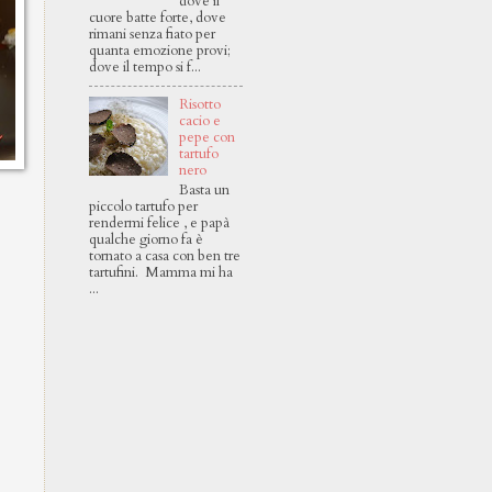
dove il
cuore batte forte, dove
rimani senza fiato per
quanta emozione provi;
dove il tempo si f...
Risotto
cacio e
pepe con
tartufo
nero
Basta un
piccolo tartufo per
rendermi felice , e papà
qualche giorno fa è
tornato a casa con ben tre
tartufini. Mamma mi ha
...