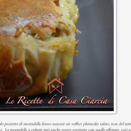
 pezzetto di mortadella fanno nascere un soffice plumcake salato, non del tutt
La mortadella a cubetti può anche essere sostituita con quella affettata, così s