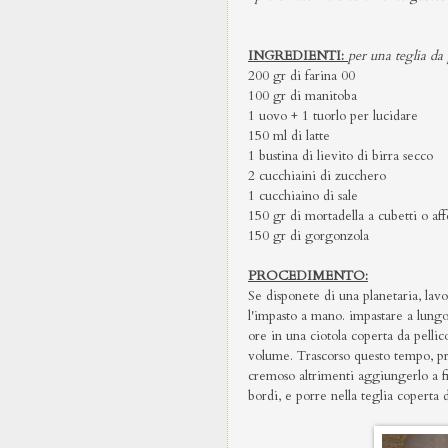
INGREDIENTI:
per una teglia d
200 gr di farina 00
100 gr di manitoba
1 uovo + 1 tuorlo per lucidare
150 ml di latte
1 bustina di lievito di birra secco
2 cucchiaini di zucchero
1 cucchiaino di sale
150 gr di mortadella a cubetti o aff
150 gr di gorgonzola
PROCEDIMENTO:
Se disponete di una planetaria, lavo
l'impasto a mano. impastare a lungo
ore in una ciotola coperta da pellic
volume. Trascorso questo tempo, pr
cremoso altrimenti aggiungerlo a fi
bordi, e porre nella teglia coperta 