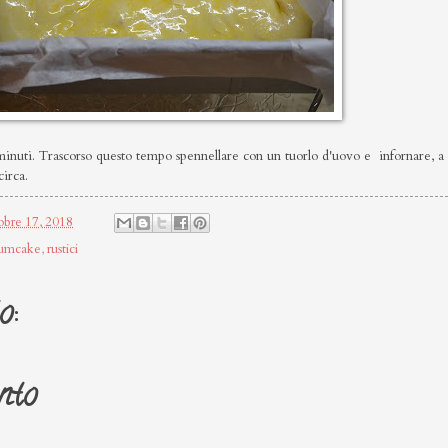
 minuti. Trascorso questo tempo spennellare con un tuorlo d'uovo e infornare, a
irca.
obre 17, 2018
lumcake
,
rustici
o:
nto