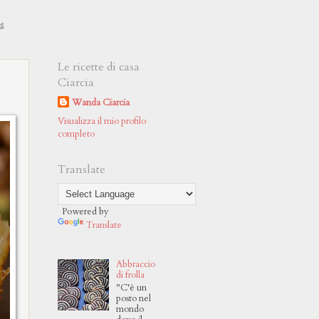
a
Le ricette di casa
Ciarcia
Wanda Ciarcia
Visualizza il mio profilo
completo
Translate
Powered by
Translate
Abbraccio
di frolla
"C'è un
posto nel
mondo