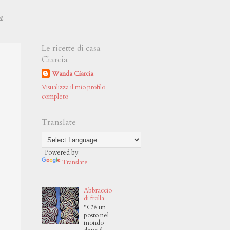
a
Le ricette di casa
Ciarcia
Wanda Ciarcia
Visualizza il mio profilo
completo
Translate
Powered by
Translate
Abbraccio
di frolla
"C'è un
posto nel
mondo