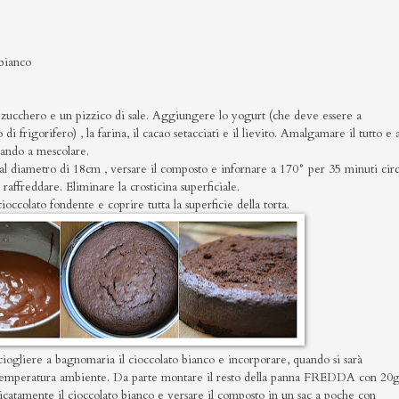
bianco
zucchero e un pizzico di sale. Aggiungere lo yogurt (che deve essere a
frigorifero) , la farina, il cacao setacciati e il lievito. Amalgamare il tutto e a
uando a mescolare.
al diametro di 18cm , versare il composto e infornare a 170° per 35 minuti circ
 raffreddare. Eliminare la crosticina superficiale.
ccolato fondente e coprire tutta la superficie della torta.
ciogliere a bagnomaria il cioccolato bianco e incorporare, quando si sarà
 temperatura ambiente. Da parte montare il resto della panna FREDDA con 20g
icatamente il cioccolato bianco e versare il composto in un sac a poche con