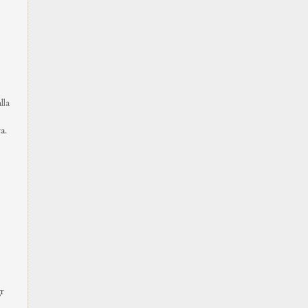
lla
a.
r