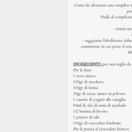
Come far diventare una semplice tor
pan
Nulla di complicato
-tritate u
-
- raggiunta l'ebollizione abbas
contenitore in cui porre
Me
INGREDIENTI:
per una teglia d
Per la base:
1 uovo intero
100gr di zucchero
100gr di farina
30gr di cacao amaro in polvere
1 vasetto di yogurt alla vaniglia
50ml di olio di semi di arachide
1/2 bustina di lievito
1 pizzico di sale
100gr di cioccolato fondente
Per la panna al cioccolato bianco: