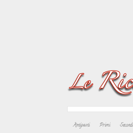
Antipasti
Primi
Second