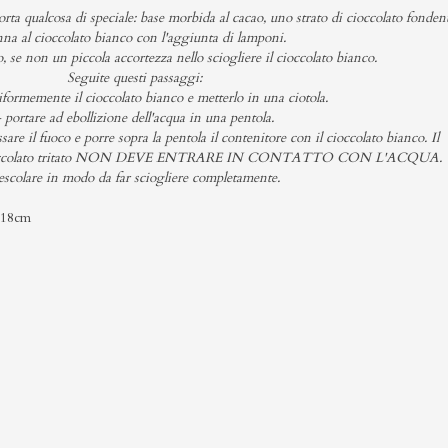
ta qualcosa di speciale: base morbida al cacao, uno strato di cioccolato fonden
na al cioccolato bianco con l'aggiunta di lamponi.
, se non un piccola accortezza nello sciogliere il cioccolato bianco.
Seguite questi passaggi:
niformemente il cioccolato bianco e metterlo in una ciotola.
 portare ad ebollizione dell'acqua in una pentola.
sare il fuoco e porre sopra la pentola il contenitore con il cioccolato bianco. Il
 il cioccolato tritato NON DEVE ENTRARE IN CONTATTO CON L'ACQUA.
scolare in modo da far sciogliere completamente.
a 18cm