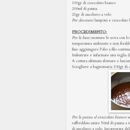
100gr di cioccolato bianco
200ml di panna
20gr di zucchero a velo
Per decorare:
lamponi e cioccolato 
PROCEDIMENTO:
Per la base:
montare le uova con lo 
temperatura ambiente e non freddo di 
fine aggiungere l'olio a filo contin
Imburrare e infarinare una teglia d
A cottura ultimata sfornare e lasciar
Sciogliere a bagnomaria 100gr di cio
Per la panna al cioccolato bianco:
s
raffreddato unire 50ml di panna a
di zucchero a velo. Incorporare del