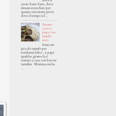
dove il
cuore batte forte, dove
rimani senza fiato per
quanta emozione provi;
dove il tempo si f...
Risotto
cacio e
pepe con
tartufo
nero
Basta un
piccolo tartufo per
rendermi felice , e papà
qualche giorno fa è
tornato a casa con ben tre
tartufini. Mamma mi ha
...