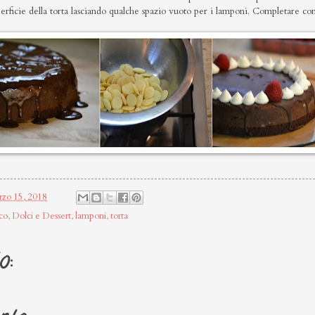
uperficie della torta lasciando qualche spazio vuoto per i lamponi. Completare co
rzo 15, 2018
co
,
Dolci e Dessert
,
lamponi
,
torta
o: