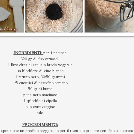
INGREDIENTI:
per 4 persone
320 gr di riso carnaroli
1 litro circa di acqua o brodo vegetale
un bicchiere di vino bianco
1 tartufo nero, 30/50 grammi
4/5 cucchiai di pecorino romano
50 gr di burro
pepe nero macinato
1 spicchio di cipolla
olio extravergine
sale
PROCEDIMENTO:
sposizione un brodino leggero, io per il risotto lo preparo con cipolla e carota