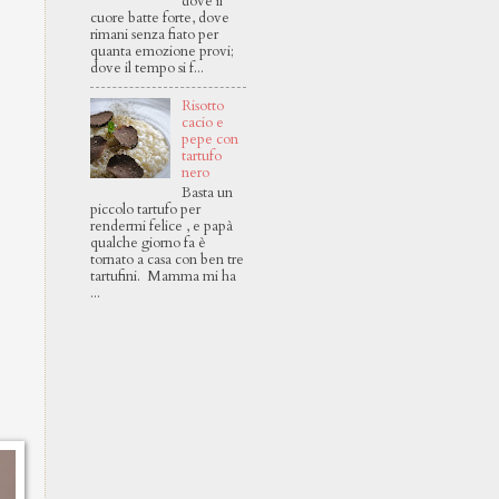
dove il
cuore batte forte, dove
rimani senza fiato per
quanta emozione provi;
dove il tempo si f...
Risotto
cacio e
pepe con
tartufo
nero
Basta un
piccolo tartufo per
rendermi felice , e papà
qualche giorno fa è
tornato a casa con ben tre
tartufini. Mamma mi ha
...