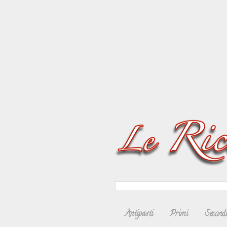
Antipasti
Primi
Second