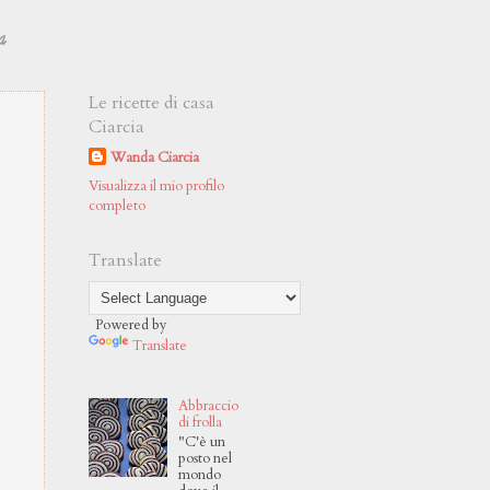
a
Le ricette di casa
Ciarcia
Wanda Ciarcia
Visualizza il mio profilo
completo
Translate
Powered by
Translate
Abbraccio
di frolla
"C'è un
posto nel
mondo