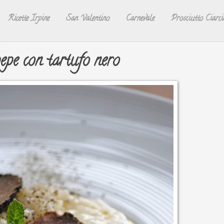
Ricette Irpine
San Valentino
Carnevale
Prosciutto Ciarci
pepe con tartufo nero