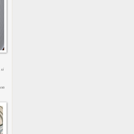
 si
con