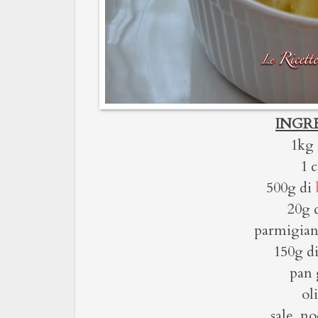
INGRE
1kg d
1 c
500g di
20g 
parmigian
150g d
pan 
ol
sale, n